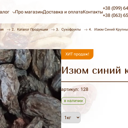
+38 (099) 6
алог
Про магазин
Доставка и оплата
Контакты
+38 (063) 6
ая
Каталог Продукции
Сухофрукты
Изюм Синий Крупны
ХИТ продаж!
Изюм синий 
артикул
128
в наличии