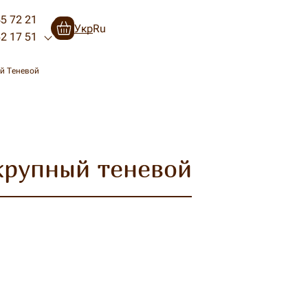
45 72 21
Укр
Ru
52 17 51
й Теневой
крупный теневой