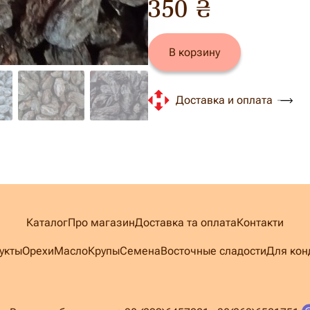
350 ₴
В корзину
Доставка и оплата
Каталог
Про магазин
Доставка та оплата
Контакти
укты
Орехи
Масло
Крупы
Семена
Восточные сладости
Для кон